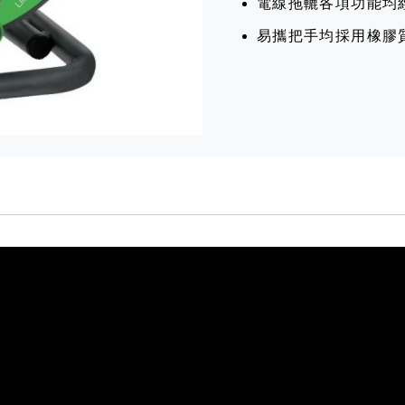
電線拖轆各項功能均
易攜把手均採用橡膠