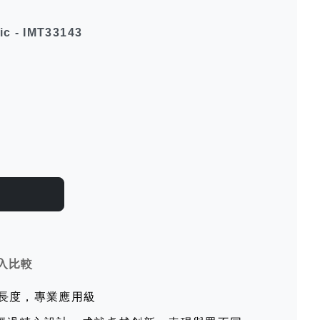
ic - IMT33143
入比較
線長度，專業應用級