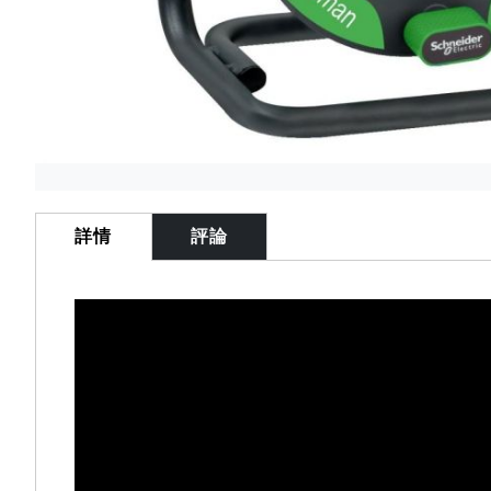
Skip
to
the
詳情
評論
beginning
of
the
images
gallery