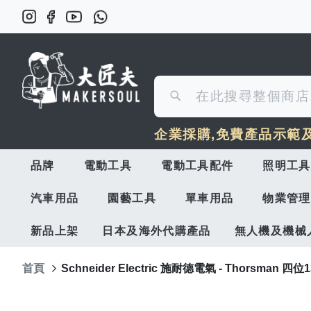
搜
搜
尋
企業採購,免費產品示範
尋
品牌
電動工具
電動工具配件
照明工具
汽車用品
園藝工具
單車用品
物業管理
新品上架
日本及海外代購產品
無人機及機械
首頁
Schneider Electric 施耐德電氣 - Thorsman 四位
Skip
to