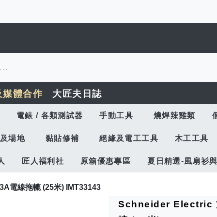
及媒體合作
大匠夫日誌
電錶 / 各類測試器
手動工具
燒焊辣雞類
及場地
黏貼修補
絕緣及電工工具
木工工具
人
匠人福利社
原箱優惠專區
夏日精選-風扇衫
13A電線拖轆 (25米) IMT33143
Schneider Elect