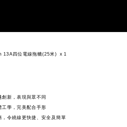
sman 13A四位電線拖轆(25米) x 1
越創新，表現與眾不同
體工學，完美配合手形
柄，令繞線更快捷、安全及簡單