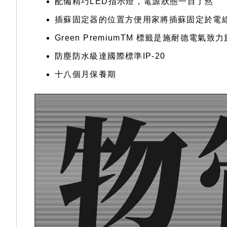
配備精巧LED指示燈，電源狀態一目了然
插蘇固定器的位置方便用家將插蘇固定於電
Green PremiumTM 標籤是施耐德電
防塵防水級達國際標準IP-20
十八個月保養期