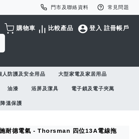
門市及聯絡資料
常見問題
購物車
比較產品
登入
註冊帳戶
個人防護及安全用品
大型家電及家居用品
油漆
浴屏及潔具
電子鎖及電子夾萬
與降溫保護
ric 施耐德電氣 - Thorsman 四位13A電線拖