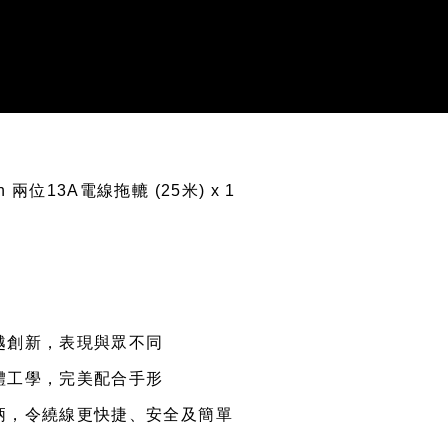
man 兩位13A電線拖轆 (25米) x 1
越創新，表現與眾不同
體工學，完美配合手形
柄，令繞線更快捷、安全及簡單