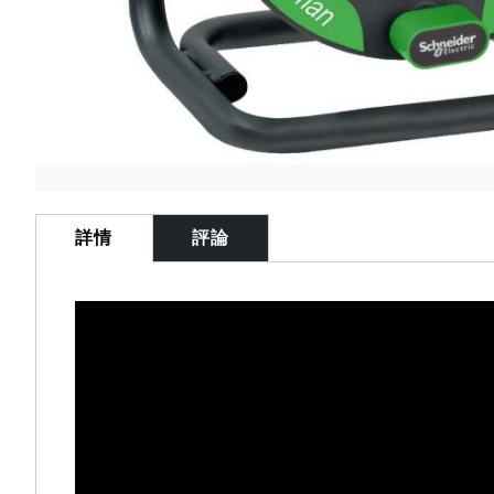
Skip
to
the
詳情
評論
beginning
of
the
images
gallery