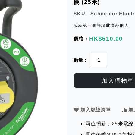
轆 (25米)
SKU
Schneider Electr
成為第一個評論此產品的人
HK$510.00
數量
加入購物車
加入願望清單
加
兩位插蘇，25米電
電線拖轆各項功能均