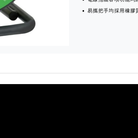
易攜把手均採用橡膠