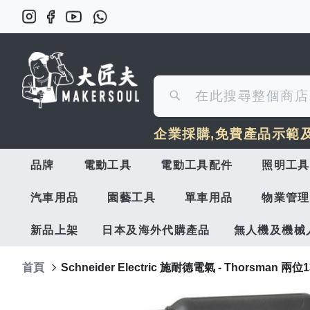
搜
搜
尋
企業採購,免費產品示範
尋
品牌
電動工具
電動工具配件
照明工具
汽車用品
園藝工具
單車用品
物業管理
新品上架
日本及海外代購產品
無人機及機械
首頁
Schneider Electric 施耐德電氣 - Thorsman 兩
Skip
to