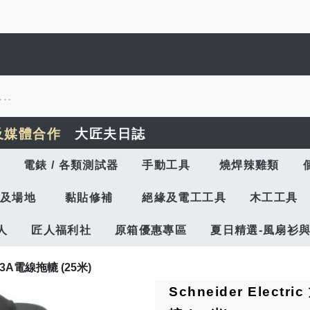
及媒體合作
大匠夫日誌
電錶 / 各類測試器
手動工具
燒焊辣雞類
及場地
黏貼修補
絕緣及電工工具
木工工具
人
匠人福利社
原箱優惠專區
夏日精選-風扇衫
位13A電線拖轆 (25米)
Schneider Elect