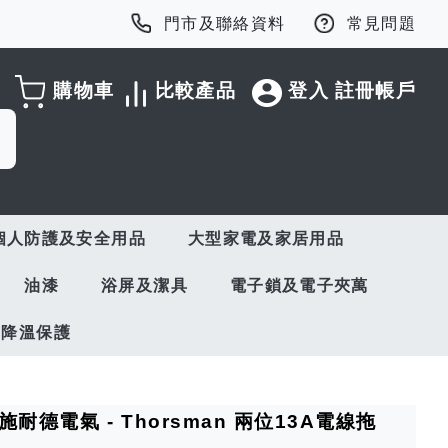
門市及聯絡資料
常見問題
購物車
比較產品
登入
註冊帳戶
個人防護及安全用品
大型家電及家居用品
油漆
浴屏及潔具
電子鎖及電子夾萬
與降溫保護
ric 施耐德電氣 - Thorsman 兩位13A電線拖