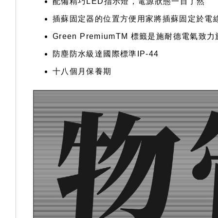
配備精巧LED指示燈，電源狀態一目了然
插蘇固定器的位置方便用家將插蘇固定於電
Green PremiumTM 標籤是施耐德電
防塵防水級達國際標準IP-44
十八個月保養期