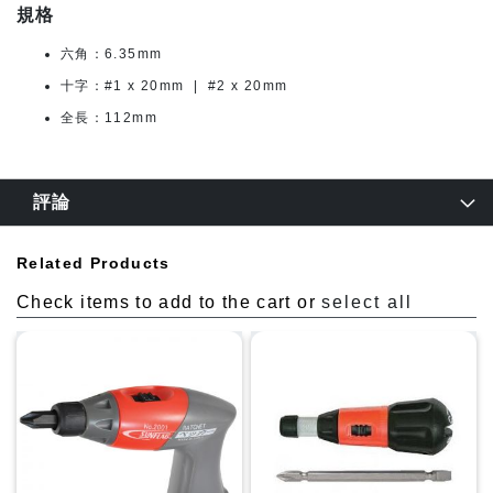
規格
六角：6.35mm
十字：#1 x 20mm | #2 x 20mm
全長：112mm
評論
Related Products
Check items to add to the cart or
select all