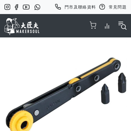
門市及聯絡資料
常見問題
Toggle Nav
Skip
to
the
end
of
the
images
gallery