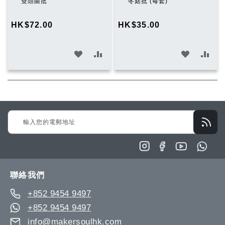
入
入
雙頭曲批
冬菇批 (每套)
購
購
物
物
HK$72.00
HK$35.00
車
車
加
加
加
加
入
入
入
入
願
比
願
比
望
較
望
較
Sign
清
清
Up
單
單
for
Our
Newsletter:
聯絡我們
+852 9454 9497
+852 9454 9497
info@makersoulhk.com