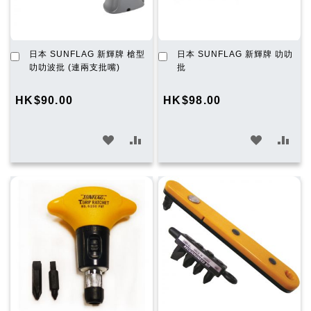
加
加
日本 SUNFLAG 新輝牌 槍型
日本 SUNFLAG 新輝牌 叻叻
入
入
叻叻波批 (連兩支批嘴)
批
購
購
物
物
HK$90.00
HK$98.00
車
車
加
加
加
加
入
入
入
入
願
比
願
比
望
較
望
較
清
清
單
單