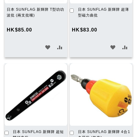
加
日本 SUNFLAG 新輝牌 T型叻叻
日本 SUNFLAG 新輝牌 超薄
入
波批 (兩支批嘴)
型磁力曲批
購
物
HK$85.00
HK$83.00
車
加
加
加
加
入
入
入
入
願
比
願
比
望
較
望
較
清
清
單
單
加
加
日本 SUNFLAG 新輝牌 超短
日本 SUNFLAG 新輝牌 4合1