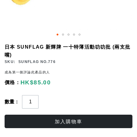
Skip
日本 SUNFLAG 新輝牌 一十特薄活動叻叻批 (兩支批
to
嘴)
the
SKU
SUNFLAG NO.776
beginning
成為第一個評論此產品的人
of
HK$85.00
the
images
gallery
數量
加入購物車