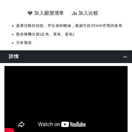
加入願望清單
加入比較
超薄活動叻叻批，窄位裝卸螺絲，最細可於20mm空間內使用
顏色隨機出貨(紅色、黃色、藍色)
日本製造
詳情