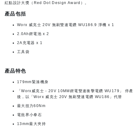
紅點設計大獎（Red Dot Design Award）。
產品包括
Worx 威克士 20V 無刷雙速電鑽 WU186.9 淨機 x 1
2.0Ah鋰電池 x 2
2A充電器 x 1
工具袋
產品特色
179mm緊湊機身
「Worx威克士 - 20V 10MM鋰電雙速衝擊電鑽 WU179」 停產
後，以「Worx 威克士 20V 無刷雙速電鑽 WU186」代替
最大扭力60Nm
電批界小拳石
13mm最大夾持