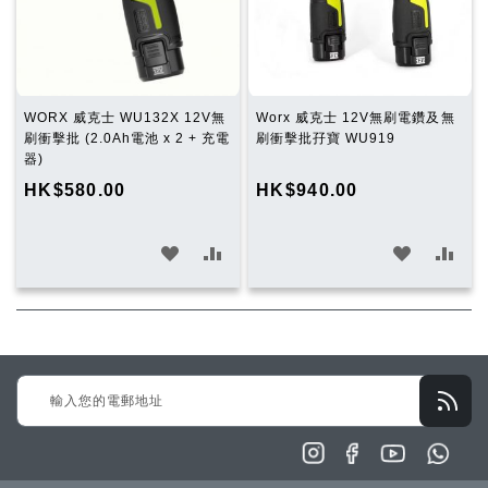
WORX 威克士 WU132X 12V無
Worx 威克士 12V無刷電鑽及無
刷衝擊批 (2.0Ah電池 x 2 + 充電
刷衝擊批孖寶 WU919
器)
HK$580.00
HK$940.00
加
加
加
加
入
入
入
入
願
比
願
比
望
較
望
較
Sign
清
清
Up
單
單
for
Our