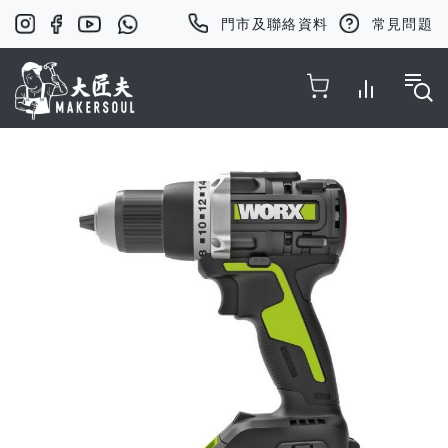
門市及聯絡資料
常見問題
Toggle Nav
Skip
to
the
end
of
the
images
gallery