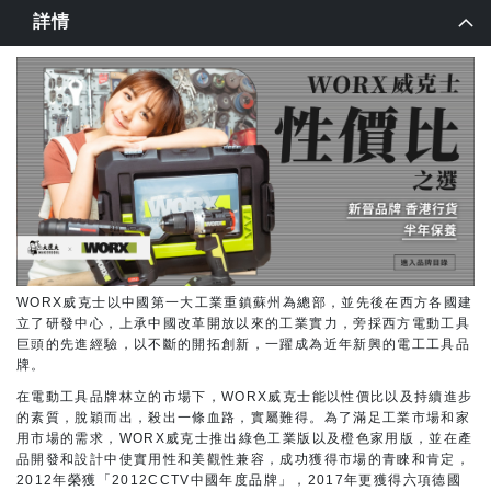
詳情
WORX威克士以中國第一大工業重鎮蘇州為總部，並先後在西方各國建
立了研發中心，上承中國改革開放以來的工業實力，旁採西方電動工具
巨頭的先進經驗，以不斷的開拓創新，一躍成為近年新興的電工工具品
牌。
在電動工具品牌林立的市場下，WORX威克士能以性價比以及持續進步
的素質，脫穎而出，殺出一條血路，實屬難得。為了滿足工業市場和家
用市場的需求，WORX威克士推出綠色工業版以及橙色家用版，並在產
品開發和設計中使實用性和美觀性兼容，成功獲得市場的青睞和肯定，
2012年榮獲「2012CCTV中國年度品牌」，2017年更獲得六項德國