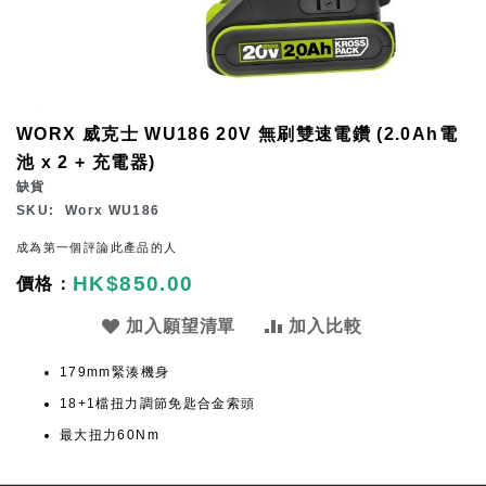
Skip
WORX 威克士 WU186 20V 無刷雙速電鑽 (2.0Ah電
to
池 x 2 + 充電器)
the
缺貨
beginning
SKU
Worx WU186
of
成為第一個評論此產品的人
the
HK$850.00
images
gallery
加入願望清單
加入比較
179mm緊湊機身
18+1檔扭力調節免匙合金索頭
最大扭力60Nm