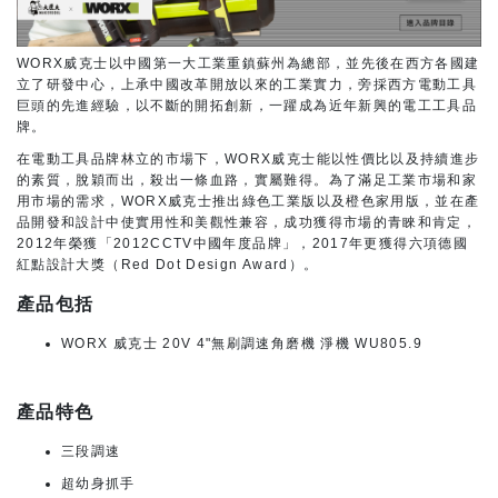
WORX威克士以中國第一大工業重鎮蘇州為總部，並先後在西方各國建
立了研發中心，上承中國改革開放以來的工業實力，旁採西方電動工具
巨頭的先進經驗，以不斷的開拓創新，一躍成為近年新興的電工工具品
牌。
在電動工具品牌林立的市場下，WORX威克士能以性價比以及持續進步
的素質，脫穎而出，殺出一條血路，實屬難得。為了滿足工業市場和家
用市場的需求，WORX威克士推出綠色工業版以及橙色家用版，並在產
品開發和設計中使實用性和美觀性兼容，成功獲得市場的青睞和肯定，
2012年榮獲「2012CCTV中國年度品牌」，2017年更獲得六項德國
紅點設計大獎（Red Dot Design Award）。
產品包括
WORX 威克士 20V 4"無刷調速角磨機 淨機 WU805.9
產品特色
三段調速
超幼身抓手