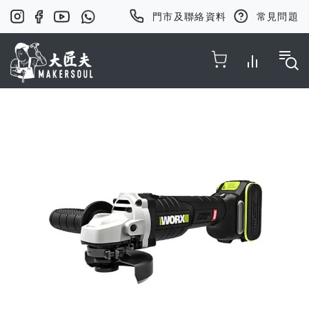
門市及聯絡資料
常見問題
Toggle Nav
Skip
to
the
end
of
the
images
gallery