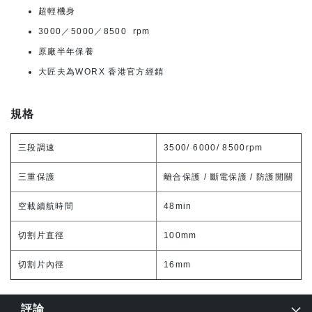
超輕機身
3000／5000／8500 rpm
原廠半年保養
大匠夫為WORX 香港官方經銷
規格
三段調速
3500/ 6000/ 8500rpm
三重保護
離合保護 / 斷電保護 / 防護開關
空載續航時間
48min
切割片直徑
100mm
切割片內徑
16mm
評論