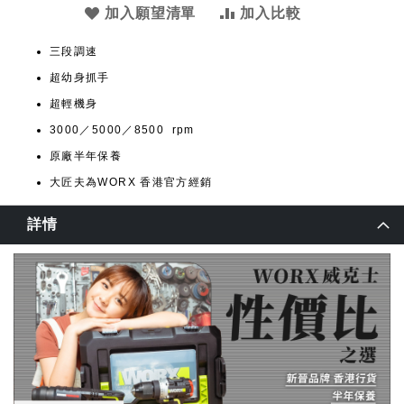
加入願望清單
加入比較
三段調速
超幼身抓手
超輕機身
3000／5000／8500 rpm
原廠半年保養
大匠夫為WORX 香港官方經銷
詳情