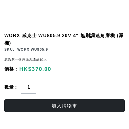
Skip
WORX 威克士 WU805.9 20V 4" 無刷調速角磨機 (淨
to
機)
the
SKU
WORX WU805.9
beginning
成為第一個評論此產品的人
of
HK$370.00
the
images
gallery
數量
加入購物車