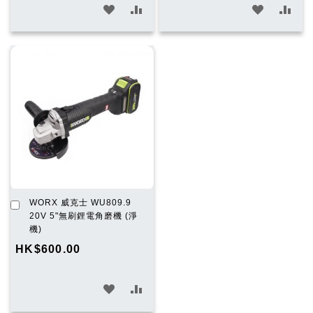
加
加
加
加
入
入
入
入
願
比
願
比
望
較
望
較
清
清
單
單
加
WORX 威克士 WU809.9
入
20V 5"無刷鋰電角磨機 (淨
購
機)
物
HK$600.00
車
加
加
入
入