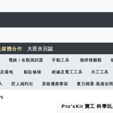
及媒體合作
大匠夫日誌
電錶 / 各類測試器
手動工具
燒焊辣雞類
及場地
黏貼修補
絕緣及電工工具
木工工具
人
匠人福利社
原箱優惠專區
夏日精選-風扇衫
79
Pro'sKit 寶工 科