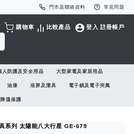
門市及聯絡資料
常見問題
購物車
比較產品
登入
註冊帳戶
個人防護及安全用品
大型家電及家居用品
油漆
浴屏及潔具
電子鎖及電子夾萬
與降溫保護
學玩具系列 太陽能八大行星 GE-679