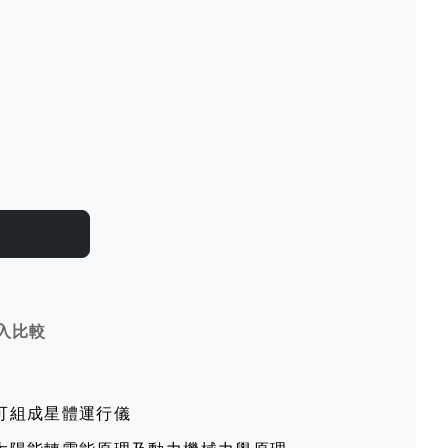
入比較
可組成星體運行儀