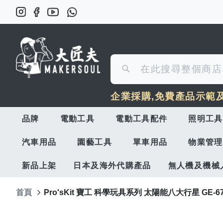
搜
搜
尋
企業採購,免費產品示範
尋
品牌
電動工具
電動工具配件
照明工具
汽車用品
園藝工具
單車用品
物業管理
新品上架
日本及海外代購產品
無人機及機械
首頁
Pro'sKit 寶工 科學玩具系列 太陽能八大行星 GE-6
Skip
to