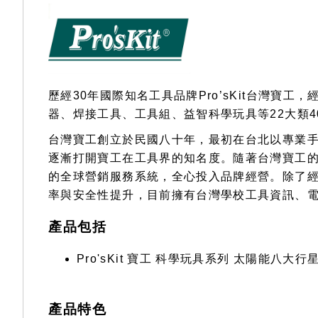
gallery
歷經30年國際知名工具品牌Pro’sKit台灣
器、焊接工具、工具組、益智科學玩具等22大類4
台灣寶工創立於民國八十年，最初在台北以專業
逐漸打開寶工在工具界的知名度。隨著台灣寶工的快
的全球營銷服務系統，全心投入品牌經營。除了
率與安全性提升，目前擁有台灣學校工具資訊、電
產品包括
Pro'sKit 寶工 科學玩具系列 太陽能八大行星 
產品特色