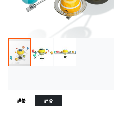
Skip
to
the
beginning
of
詳情
評論
the
images