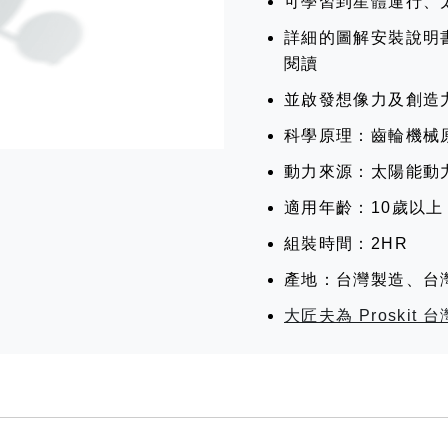
可學習到星體運行、
詳細的圖解安裝說明
閱讀
並啟發想像力及創造
科學原理：齒輪機械
動力來源：太陽能動
適用年齡：10歲以上
組裝時間：2HR
產地：台灣製造、台
大匠夫為 Proski