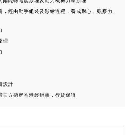
太陽能轉電能原理及動力機械力學原理
書，經由動手組裝及彩繪過程，養成耐心、觀察力、
力
原理
力
灣設計
t 台灣官方指定香港經銷商，行貨保證